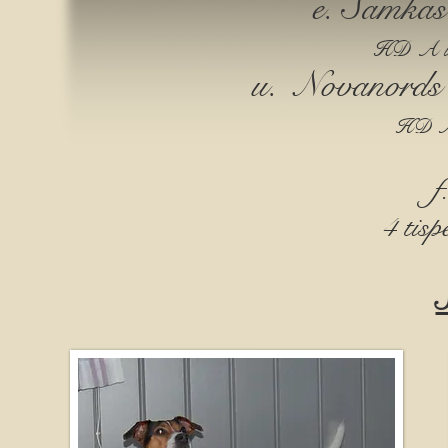
e. Samkas
HD A ing
u. Novanords 
HD A 1
f
4 tisp