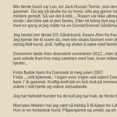
Min første hund var Leo, en Jack Russel Terrier, som des
gammel. Da jeg så skulle ha ny hund, ville jeg gjerne ha
mildere gemytt. Så var det å lete.... Rasen var ikke utbr
visste i det hele tatt at den fantes. Etter litt leting fant j
med en gang at jeg måtte ha en Dansk/Svensk Gårdshu
Jeg hentet min første DS Gårdshund, Keans Alex fra Kea
Jeg kjente lite til rasen da, men ble straks fasinert over 
utrolig flott hund, snill, høflig og elsket å være med famili
Dessverre døde Alex dramatisk sommeren 2012...men de
som vokste fram hos meg sammen med han, lever videre.
hjerter...
Frida flydde hjem fra Danmark til meg julen 20
Frida ... mitt kjæreste.. ! Ingen over, ingen ved siden! D
bare 7 år gammel. Kraftig kreft tok en brå slutt på henn
videre i mitt hjerte og videre avlsarbeide.
Jeg har beholdt hunder fra de kull jeg har hatt, de fleste bo
Marcatos Maiken har jeg vært så heldig å få kjøpe fra Lil
Hun er en fantastisk hund. Pågangsmot og uredd, og en 