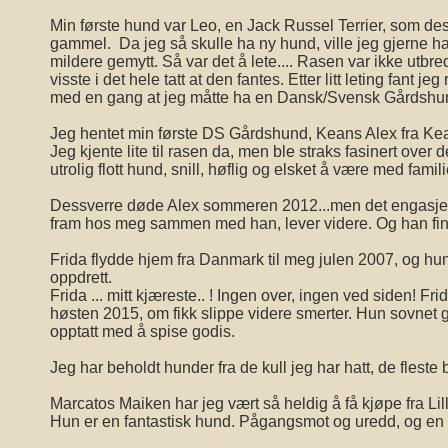
Min første hund var Leo, en Jack Russel Terrier, som des
gammel. Da jeg så skulle ha ny hund, ville jeg gjerne ha
mildere gemytt. Så var det å lete.... Rasen var ikke utbr
visste i det hele tatt at den fantes. Etter litt leting fant j
med en gang at jeg måtte ha en Dansk/Svensk Gårdshu
Jeg hentet min første DS Gårdshund, Keans Alex fra Kea
Jeg kjente lite til rasen da, men ble straks fasinert over 
utrolig flott hund, snill, høflig og elsket å være med famili
Dessverre døde Alex sommeren 2012...men det engasje
fram hos meg sammen med han, lever videre. Og han finne
Frida flydde hjem fra Danmark til meg julen 2007, og hun 
oppdrett.
Frida ... mitt kjæreste.. ! Ingen over, ingen ved siden! Fri
høsten 2015, om fikk slippe videre smerter. Hun sovnet go
opptatt med å spise godis.
Jeg har beholdt hunder fra de kull jeg har hatt, de fleste bo
Marcatos Maiken har jeg vært så heldig å få kjøpe fra Lil
Hun er en fantastisk hund. Pågangsmot og uredd, og en 