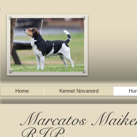
Home
Kennel Novanord
Hun
Marcatos Maike
RIP